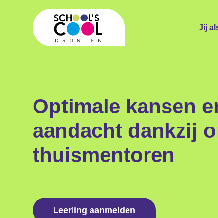
Jij al
Optimale kansen e
aandacht dankzij 
thuismentoren
Leerling aanmelden