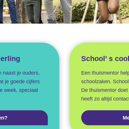
eerling
School’ s coo
om naast je ouders,
Een thuismentor help
t je goede cijfers
schoolzaken. School 
ke week, speciaal
De thuismentor doet di
heeft zo altijd contac
en?
Me