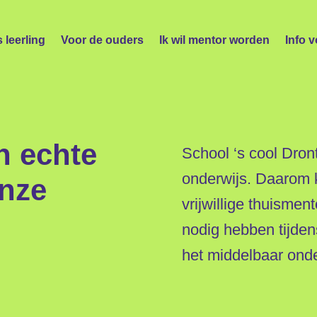
s leerling
Voor de ouders
Ik wil mentor worden
Info 
n echte
School ‘s cool Dront
onderwijs. Daarom k
onze
vrijwillige thuismen
nodig hebben tijde
het middelbaar onde