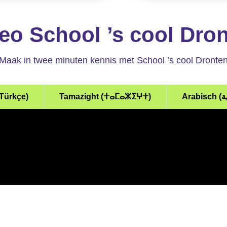
eo School ’s cool Dro
Maak in twee minuten kennis met School ’s cool Dronte
(Türkçe)
Tamazight (ⵜⴰⵎⴰⵣⵉⵖⵜ)