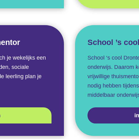
mentor
School ’s coo
ch je wekelijks een
School ‘s cool Dronte
den, sociale
onderwijs. Daarom ko
 leerling plan je
vrijwillige thuisment
nodig hebben tijden
middelbaar onderwij
n
i